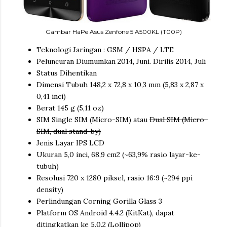
Gambar HaPe Asus Zenfone 5 A500KL (T00P)
Teknologi Jaringan : GSM / HSPA / LTE
Peluncuran Diumumkan 2014, Juni. Dirilis 2014, Juli
Status Dihentikan
Dimensi Tubuh 148,2 x 72,8 x 10,3 mm (5,83 x 2,87 x
0,41 inci)
Berat 145 g (5,11 oz)
SIM Single SIM (Micro-SIM) atau
Dual SIM (Micro-
SIM, dual stand-by)
Jenis Layar IPS LCD
Ukuran 5,0 inci, 68,9 cm2 (~63,9% rasio layar-ke-
tubuh)
Resolusi 720 x 1280 piksel, rasio 16:9 (~294 ppi
density)
Perlindungan Corning Gorilla Glass 3
Platform OS Android 4.4.2 (KitKat), dapat
ditingkatkan ke 5.0.2 (Lollipop)