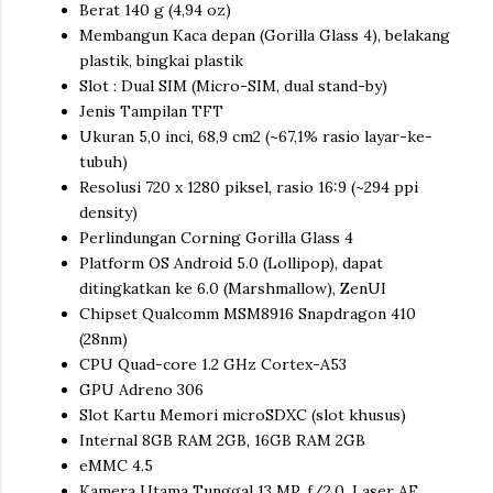
Berat 140 g (4,94 oz)
Membangun Kaca depan (Gorilla Glass 4), belakang
plastik, bingkai plastik
Slot : Dual SIM (Micro-SIM, dual stand-by)
Jenis Tampilan TFT
Ukuran 5,0 inci, 68,9 cm2 (~67,1% rasio layar-ke-
tubuh)
Resolusi 720 x 1280 piksel, rasio 16:9 (~294 ppi
density)
Perlindungan Corning Gorilla Glass 4
Platform OS Android 5.0 (Lollipop), dapat
ditingkatkan ke 6.0 (Marshmallow), ZenUI
Chipset Qualcomm MSM8916 Snapdragon 410
(28nm)
CPU Quad-core 1.2 GHz Cortex-A53
GPU Adreno 306
Slot Kartu Memori microSDXC (slot khusus)
Internal 8GB RAM 2GB, 16GB RAM 2GB
eMMC 4.5
Kamera Utama Tunggal 13 MP, f/2.0, Laser AF