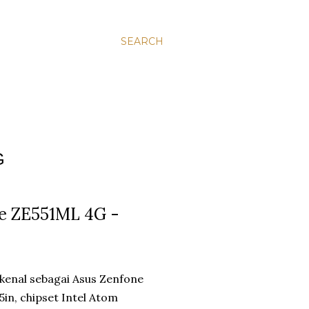
SEARCH
G
xe ZE551ML 4G -
kenal sebagai Asus Zenfone
5in, chipset Intel Atom