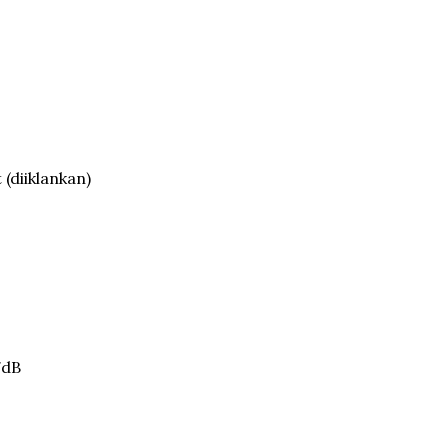
(diiklankan)
7dB