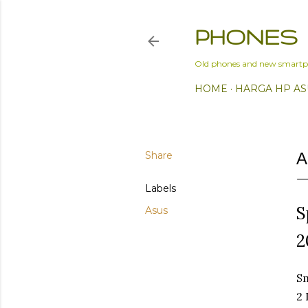
PHONES
Old phones and new smartp
HOME
HARGA HP AS
Share
A
Labels
S
Asus
2
S
2 