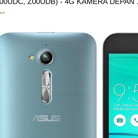
00UDC, Z00UDB) - 4G KAMERA DEPAN
are