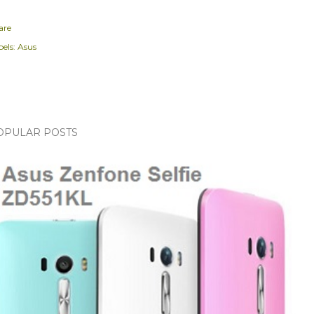
are
els:
Asus
OPULAR POSTS