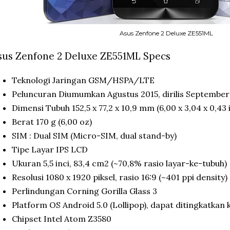
Asus Zenfone 2 Deluxe ZE551ML
sus Zenfone 2 Deluxe ZE551ML Specs
Teknologi Jaringan GSM/HSPA/LTE
Peluncuran Diumumkan Agustus 2015, dirilis September
Dimensi Tubuh 152,5 x 77,2 x 10,9 mm (6,00 x 3,04 x 0,43 i
Berat 170 g (6,00 oz)
SIM : Dual SIM (Micro-SIM, dual stand-by)
Tipe Layar IPS LCD
Ukuran 5,5 inci, 83,4 cm2 (~70,8% rasio layar-ke-tubuh)
Resolusi 1080 x 1920 piksel, rasio 16:9 (~401 ppi density)
Perlindungan Corning Gorilla Glass 3
Platform OS Android 5.0 (Lollipop), dapat ditingkatkan
Chipset Intel Atom Z3580