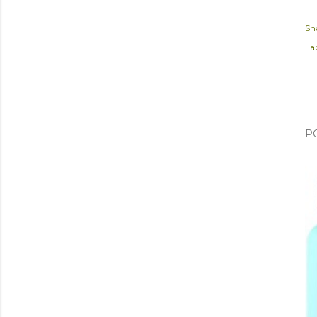
Sh
Lab
P