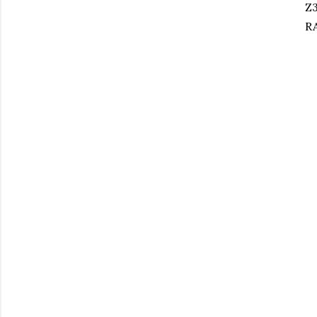
Z3
RA