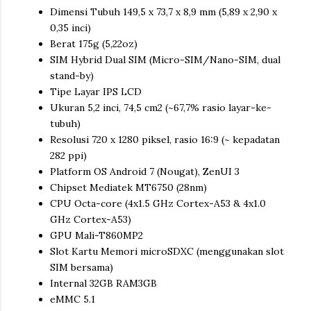
Dimensi Tubuh 149,5 x 73,7 x 8,9 mm (5,89 x 2,90 x
0,35 inci)
Berat 175g (5,22oz)
SIM Hybrid Dual SIM (Micro-SIM/Nano-SIM, dual
stand-by)
Tipe Layar IPS LCD
Ukuran 5,2 inci, 74,5 cm2 (~67,7% rasio layar-ke-
tubuh)
Resolusi 720 x 1280 piksel, rasio 16:9 (~ kepadatan
282 ppi)
Platform OS Android 7 (Nougat), ZenUI 3
Chipset Mediatek MT6750 (28nm)
CPU Octa-core (4x1.5 GHz Cortex-A53 & 4x1.0
GHz Cortex-A53)
GPU Mali-T860MP2
Slot Kartu Memori microSDXC (menggunakan slot
SIM bersama)
Internal 32GB RAM3GB
eMMC 5.1