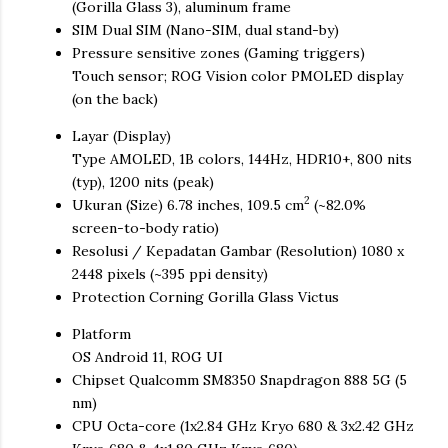
(Gorilla Glass 3), aluminum frame
SIM Dual SIM (Nano-SIM, dual stand-by)
Pressure sensitive zones (Gaming triggers)
Touch sensor; ROG Vision color PMOLED display
(on the back)
Layar (Display)
Type AMOLED, 1B colors, 144Hz, HDR10+, 800 nits
(typ), 1200 nits (peak)
2
Ukuran (Size) 6.78 inches, 109.5 cm
(~82.0%
screen-to-body ratio)
Resolusi / Kepadatan Gambar (Resolution) 1080 x
2448 pixels (~395 ppi density)
Protection Corning Gorilla Glass Victus
Platform
OS Android 11, ROG UI
Chipset Qualcomm SM8350 Snapdragon 888 5G (5
nm)
CPU Octa-core (1x2.84 GHz Kryo 680 & 3x2.42 GHz