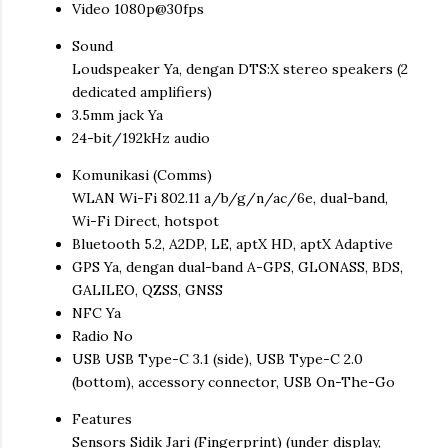
Video 1080p@30fps
Sound
Loudspeaker Ya, dengan DTS:X stereo speakers (2
dedicated amplifiers)
3.5mm jack Ya
24-bit/192kHz audio
Komunikasi (Comms)
WLAN Wi-Fi 802.11 a/b/g/n/ac/6e, dual-band,
Wi-Fi Direct, hotspot
Bluetooth 5.2, A2DP, LE, aptX HD, aptX Adaptive
GPS Ya, dengan dual-band A-GPS, GLONASS, BDS,
GALILEO, QZSS, GNSS
NFC Ya
Radio No
USB USB Type-C 3.1 (side), USB Type-C 2.0
(bottom), accessory connector, USB On-The-Go
Features
Sensors Sidik Jari (Fingerprint) (under display,