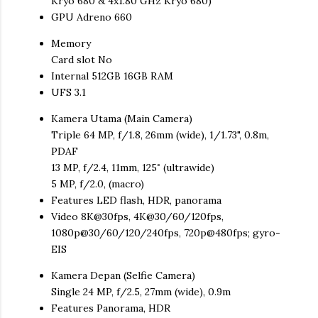
Kryo 680 & 4x1.80 GHz Kryo 680)
GPU Adreno 660
Memory
Card slot No
Internal 512GB 16GB RAM
UFS 3.1
Kamera Utama (Main Camera)
Triple 64 MP, f/1.8, 26mm (wide), 1/1.73", 0.8m,
PDAF
13 MP, f/2.4, 11mm, 125˚ (ultrawide)
5 MP, f/2.0, (macro)
Features LED flash, HDR, panorama
Video 8K@30fps, 4K@30/60/120fps,
1080p@30/60/120/240fps, 720p@480fps; gyro-
EIS
Kamera Depan (Selfie Camera)
Single 24 MP, f/2.5, 27mm (wide), 0.9m
Features Panorama, HDR